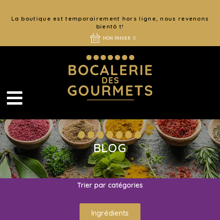
La boutique est temporairement hors ligne, nous revenons
bientô t!
MON PANIER
0
Catégorie :
Ingrédients
BLOG
Trier par catégories
Ingrédients