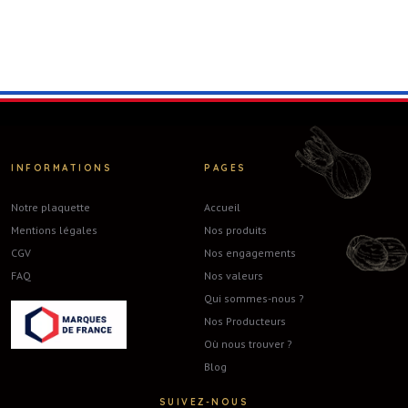
INFORMATIONS
PAGES
Notre plaquette
Accueil
Mentions légales
Nos produits
CGV
Nos engagements
FAQ
Nos valeurs
Qui sommes-nous ?
Nos Producteurs
Où nous trouver ?
Blog
SUIVEZ-NOUS