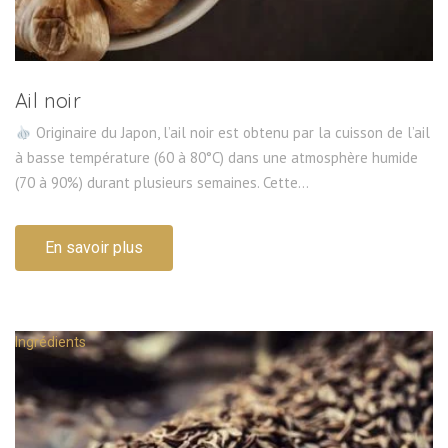
Ail noir
Originaire du Japon, l’ail noir est obtenu par la cuisson de l’ail
à basse température (60 à 80°C) dans une atmosphère humide
(70 à 90%) durant plusieurs semaines. Cette...
En savoir plus
Ingrédients