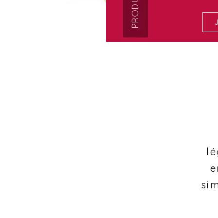
lé
e
si