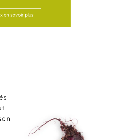
x en savoir plus
vés
ut
son