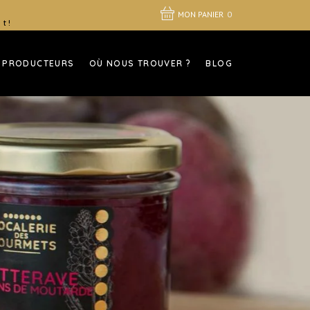
MON PANIER
0
 t!
 PRODUCTEURS
OÙ NOUS TROUVER ?
BLOG
S
!