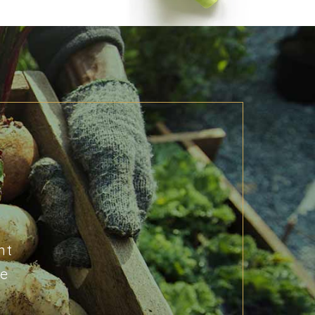
nt
de