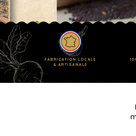
FABRICATION LOCALE
10
& ARTISANALE
m