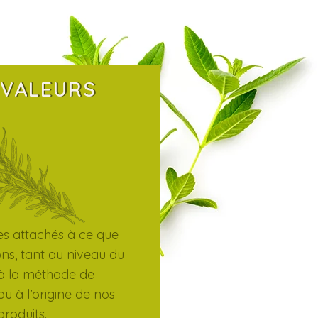
 VALEURS
 attachés à ce que
s, tant au niveau du
à la méthode de
u à l’origine de nos
produits.