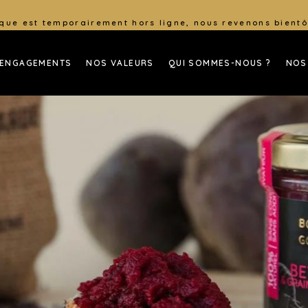
que est temporairement hors ligne, nous revenons bientô
 ENGAGEMENTS
NOS VALEURS
QUI SOMMES-NOUS ?
NOS
DÉCOUVREZ TOUTES NO
RECETTES GOURMANDES 
J’ACHÈTE EN LIGNE