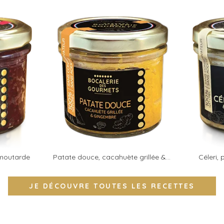
 moutarde
Patate douce, cacahuète grillée &...
Céleri,
JE DÉCOUVRE TOUTES LES RECETTES