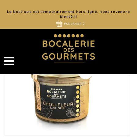
La boutique est temporairement hors ligne, nous revenons
bientô t!
MON PANIER
0