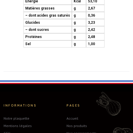
Énergie
Kcal
53,10
Matières grasses
g
2,67
– dont acides gras saturés
g
0,36
Glucides
g
3,23
– dont sucres
g
2,42
Protéines
g
2,48
Sel
g
1,00
INFORMATIONS
PAGES
Notre plaquette
Accueil
Mentions légales
Nos produits